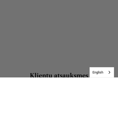
English
Klientu atsauksmes
Esiet pirmais, kas uzraksta atsauksmi