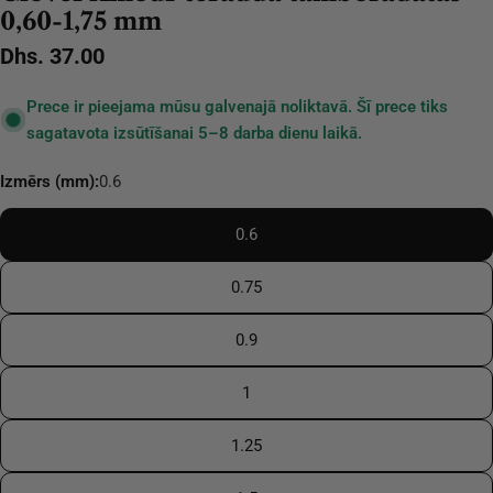
0,60-1,75 mm
Parastā
Dhs. 37.00
cena
Prece ir pieejama mūsu galvenajā noliktavā. Šī prece tiks
sagatavota izsūtīšanai 5–8 darba dienu laikā.
Izmērs (mm):
0.6
0.6
0.75
0.9
1
1.25