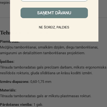
nepieciešamo izmēru.
SAŅEMT DĀVANU
NE ŠOREIZ, PALDIES
Tehniskā informācija:
Piemērotas:
Mežģīņu tamborēšanai, smalkām dzijām, diegu tamborēšanai,
amigurumi un detalizētiem tamborēšanas projektiem.
Īpašības:
Tērauda tamboradatas gals precīzam darbam, mīksts ergonomisks
neslīdošs rokturis, gluda slīdēšana un krāsu kodēti izmēri.
Izmēru diapazons:
0,60-1,75 mm
Materiāls:
Tērauda tamboradatas gals ar mīkstu plastmasas rokturi.
Pārdošanas vienība:
1 gab.