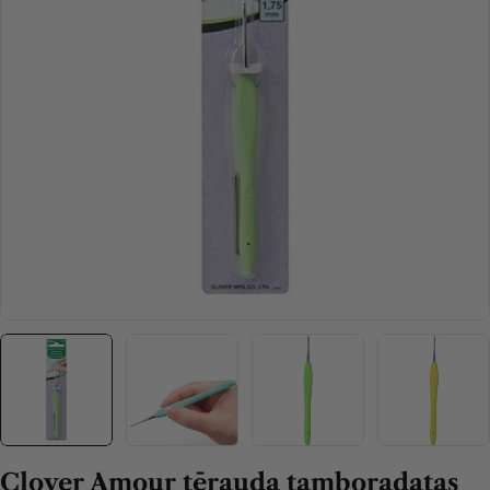
Open media 0 in modal
Clover Amour tērauda tamboradatas