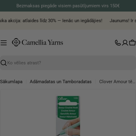
Pāriet
Bezmaksas piegāde visiem pasūtījumiem virs 150€
uz
saturu
ika akcija: atlaides līdz 30% — Ienāc un iegādājies!
Jaunums! Ir s
G
Meklēt
Sākumlapa
Adāmadatas un Tamboradatas
Clover Amour tērauda tamboradatas 0,60-1,75 mm
Pāriet
uz
produkta
informāciju