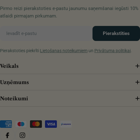
Pirmo reizi pierakstoties e-pastu jaunumu saņemšanai iegūsti 10%
atlaidi pirmajam pirkumam.
E-
Pierakstīties
pasts
Pierakstoties piekrīti
Lietošanas noteikumiem
un
Privātuma politikai
.
Veikals
Uzņēmums
Noteikumi
Maksājuma
veidi
Facebook
Instagram