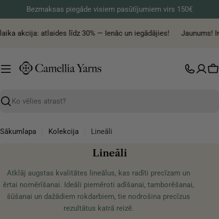
Pāriet
Bezmaksas piegāde visiem pasūtījumiem virs 150€
uz
saturu
laika akcija: atlaides līdz 30% — Ienāc un iegādājies!
Jaunums! Ir
G
Meklēt
Sākumlapa
Kolekcija
Lineāli
K
Lineāli
o
Atklāj augstas kvalitātes lineālus, kas radīti precīzam un
l
ērtai nomērīšanai. Ideāli piemēroti adīšanai, tamborēšanai,
e
šūšanai un dažādiem rokdarbiem, tie nodrošina precīzus
k
rezultātus katrā reizē.
c