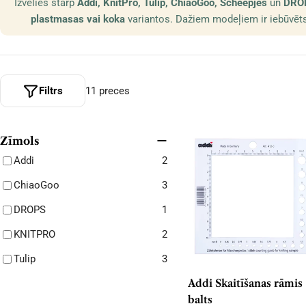
Izvēlies starp
Addi, KnitPro, Tulip, ChiaoGoo, Scheepjes
un
DRO
plastmasas vai koka
variantos. Dažiem modeļiem ir iebūvēts d
Filtrs
11 preces
Zīmols
Addi
2
ChiaoGoo
3
DROPS
1
KNITPRO
2
Tulip
3
Addi Skaitīšanas rāmis
balts