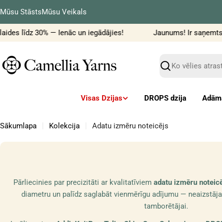
Pāriet
Mūsu Stāsts
Mūsu Veikals
uz
saturu
aides līdz 30% — Ienāc un iegādājies!
Jaunums! Ir saņemts F
Meklēt
Visas Dzijas
DROPS dzija
Adāma
Sākumlapa
Kolekcija
Adatu izmēru noteicējs
Pārliecinies par precizitāti ar kvalitatīviem
adatu izmēru noteic
diametru un palīdz saglabāt vienmērīgu adījumu — neaizstājam
tamborētājai.