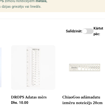
PS
zīmolu noteicējiem
metāla,
k
zijas griezējs vai lineāls.
c
i
Kārtot
j
Salīdzināt:
pēc:
a
:
DROPS Adatas mērs
ChiaoGoo adāmadatu
Parastā
Dhs. 10.00
izmēru noteicējs 20cm