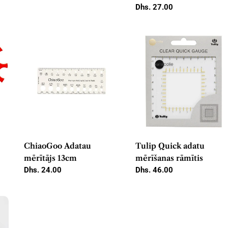
cena
Parastā
Dhs. 27.00
cena
ChiaoGoo Adatau
Tulip Quick adatu
mērītājs 13cm
mērīšanas rāmītis
Parastā
Dhs. 24.00
Parastā
Dhs. 46.00
cena
cena
b.