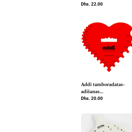
Parastā
Dhs. 22.00
cena
Addi tamboradatas-
adīšanas
mērinstrumenta sirds
Parastā
Dhs. 20.00
cena
1,50-15,0 mm - 1x10 ga