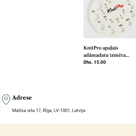
KnitPro apaļais
adāmadatu izmēra
noteicējs ekrū krāsā
Parastā
Dhs. 15.00
cena
Adrese
Matīsa iela 17, Rīga, LV-1001, Latvija