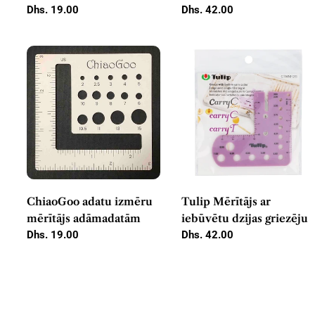
Parastā
Dhs. 19.00
pelēks
Parastā
Dhs. 42.00
cena
cena
ChiaoGoo adatu izmēru
Tulip Mērītājs ar
mērītājs adāmadatām
iebūvētu dzijas griezēju
Parastā
Dhs. 19.00
Parastā
Dhs. 42.00
cena
cena