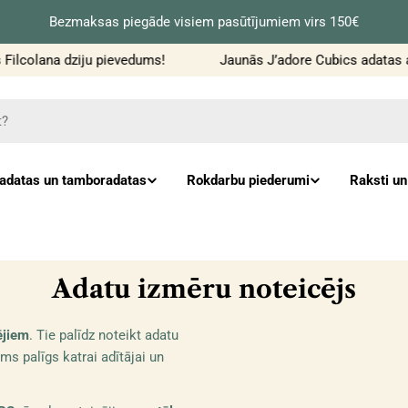
Bezmaksas piegāde visiem pasūtījumiem virs 150€
ilcolana dziju pievedums!
Jaunās J’adore Cubics adatas adī
datas un tamboradatas
Rokdarbu piederumi
Raksti un
K
Adatu izmēru noteicējs
o
ējiem
. Tie palīdz noteikt adatu
l
s palīgs katrai adītājai un
e