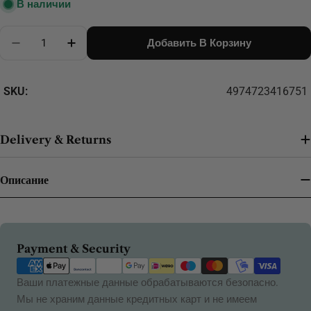
В наличии
Количество
Добавить В Корзину
Уменьшить Количество Для Защитные Чехлы Tul
Увеличьте Количество Для Защитные Ч
SKU:
4974723416751
Delivery & Returns
Описание
Способы
Payment & Security
оплаты
Ваши платежные данные обрабатываются безопасно.
Мы не храним данные кредитных карт и не имеем