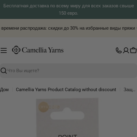
Перейти
Бесплатная доставка по всему миру для всех заказов свыше
к
150 евро.
содержимому
времени распродажа: скидки до 30% на избранные виды пряжи —
Т
Поиск
Дом
Camellia Yarns Product Catalog without discount
Защитные чехлы Tulip Point маленькие синие
Перейти
к
информации
о
продукте